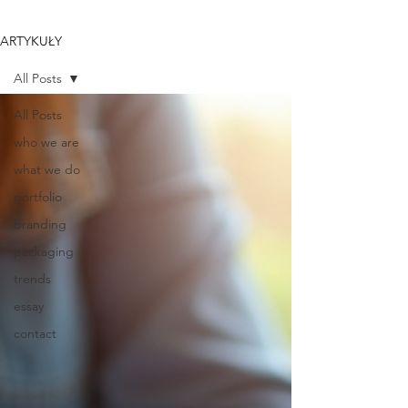
ARTYKUŁY
All Posts
All Posts
who we are
what we do
portfolio
branding
packaging
trends
essay
contact