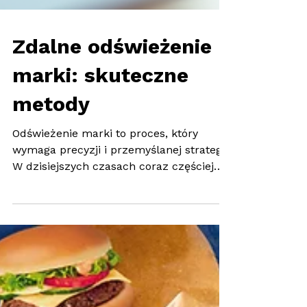
Zdalne odświeżenie
marki: skuteczne
metody
Odświeżenie marki to proces, który
wymaga precyzji i przemyślanej strategii.
W dzisiejszych czasach coraz częściej
realizujemy go zdalnie. To wyzwanie, ale
i szansa na efektywną współpracę bez
względu na lokalizację. W tym artykule
pokażemy, jak przeprowadzić redesign
marki zdalnie, by osiągnąć najlepsze
rezultaty. Dlaczego zdalne odświeżenie