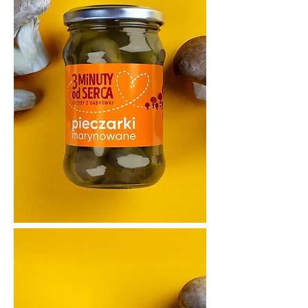
Powstała marka o wyrazistej 
estetyce i emocjonalnym 
przekazie. 

Opakowania grzybów azjatyckich 
wyróżniają się 

w segmencie eko, budując 
rozpoznawalność i atrakcyjność 
na rynku zdrowej żywności.