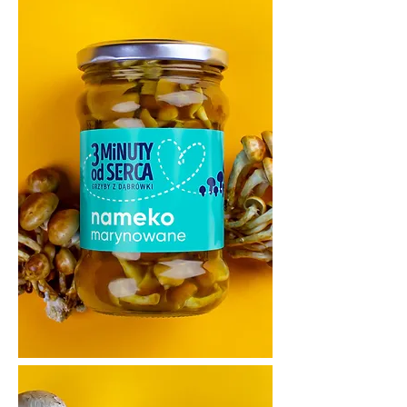
ZADANIE:

Stworzenie identyfikacji wizualnej 
i opakowań dla marki 
ekologicznych dań z grzybów 
azjatyckich. Projekt miał 
wyróżniać się estetyką, 
emocjonalnym przekazem 

i czytelnością na półce sklepowej.

-

PROCES:

Nazwa inspirowana lokalnym 
miejscem nadała marce poetycki 
charakter. 

Kolorystyka i styl opakowań 
podkreślają różnorodność 
smaków, tworząc spójny system 
wizualny dla produktów 
ekologicznych z grzybów 
azjatyckich.

-

REZULTAT:
